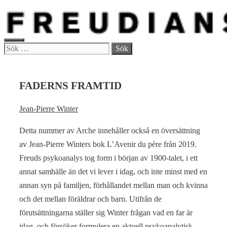
Hoppa
till
innehåll
MENY
Sök
efter:
FADERNS FRAMTID
Jean-Pierre Winter
Detta nummer av Arche innehåller också en översättning
av Jean-Pierre Winters bok L’Avenir du père från 2019.
Freuds psykoanalys tog form i början av 1900-talet, i ett
annat samhälle än det vi lever i idag, och inte minst med en
annan syn på familjen, förhållandet mellan man och kvinna
och det mellan föräldrar och barn. Utifrån de
förutsättningarna ställer sig Winter frågan vad en far är
idag, och försöker formulera en aktuell psykoanalytisk