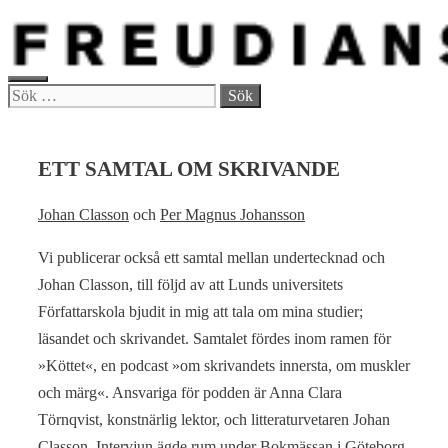
Hoppa
till
innehåll
MENY
Sök
efter:
ETT SAMTAL OM SKRIVANDE
Johan Classon
och
Per Magnus Johansson
Vi publicerar också ett samtal mellan undertecknad och
Johan Classon, till följd av att Lunds universitets
Författarskola bjudit in mig att tala om mina studier;
läsandet och skrivandet. Samtalet fördes inom ramen för
»Köttet«, en podcast »om skrivandets innersta, om muskler
och märg«. Ansvariga för podden är Anna Clara
Törnqvist, konstnärlig lektor, och litteraturvetaren Johan
Classon. Intervjun ägde rum under Bokmässan i Göteborg