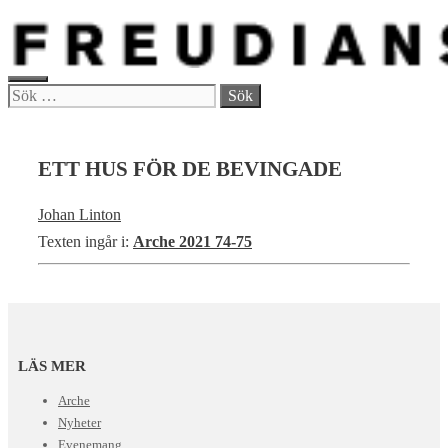
Hoppa
till
innehåll
MENY
Sök
efter:
ETT HUS FÖR DE BEVINGADE
Johan Linton
Texten ingår i:
Arche 2021 74-75
LÄS MER
Arche
Nyheter
Evenemang