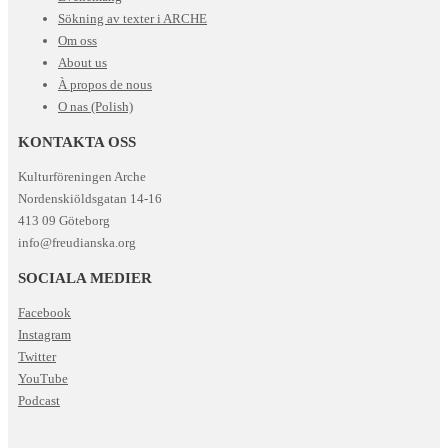
Sökning av texter i ARCHE
Om oss
About us
À propos de nous
O nas (Polish)
KONTAKTA OSS
Kulturföreningen Arche
Nordenskiöldsgatan 14-16
413 09 Göteborg
info@freudianska.org
SOCIALA MEDIER
Facebook
Instagram
Twitter
YouTube
Podcast