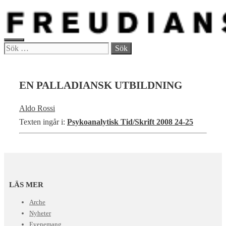
Hoppa
till
innehåll
MENY
Sök
efter:
EN PALLADIANSK UTBILDNING
Aldo Rossi
Texten ingår i:
Psykoanalytisk Tid/Skrift 2008 24-25
LÄS MER
Arche
Nyheter
Evenemang