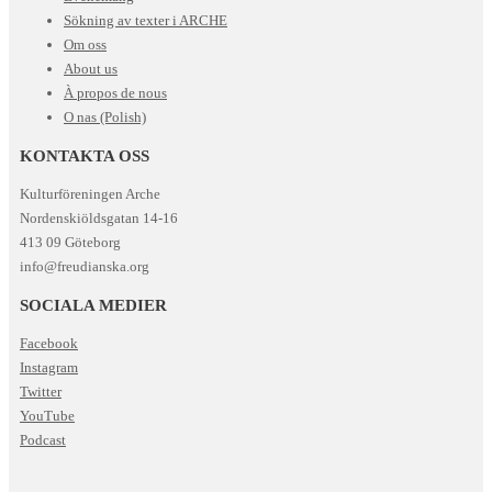
Sökning av texter i ARCHE
Om oss
About us
À propos de nous
O nas (Polish)
KONTAKTA OSS
Kulturföreningen Arche
Nordenskiöldsgatan 14-16
413 09 Göteborg
info@freudianska.org
SOCIALA MEDIER
Facebook
Instagram
Twitter
YouTube
Podcast