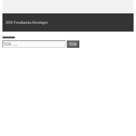
2026 Freudianska föreningen
Stäng
Sök
efter: