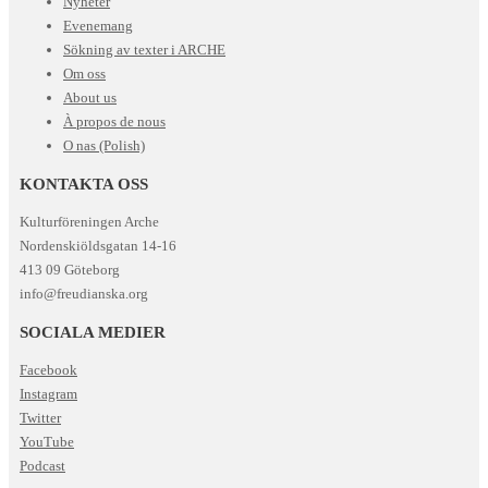
Nyheter
Evenemang
Sökning av texter i ARCHE
Om oss
About us
À propos de nous
O nas (Polish)
KONTAKTA OSS
Kulturföreningen Arche
Nordenskiöldsgatan 14-16
413 09 Göteborg
info@freudianska.org
SOCIALA MEDIER
Facebook
Instagram
Twitter
YouTube
Podcast