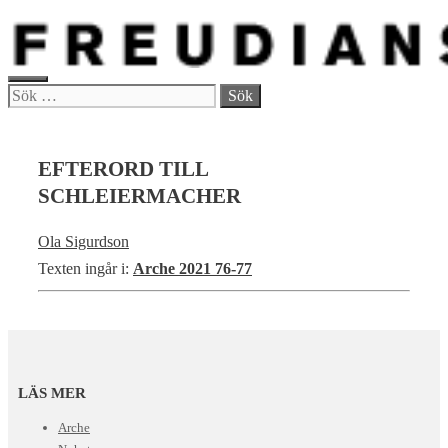
Hoppa
till
innehåll
MENY
Sök
efter:
EFTERORD TILL
SCHLEIERMACHER
Ola Sigurdson
Texten ingår i:
Arche 2021 76-77
LÄS MER
Arche