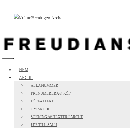
Hoppa
till
innehåll
MENY
HEM
ARCHE
ALLA NUMMER
PRENUMERERA & KÖP
FÖRFATTARE
OM ARCHE
SÖKNING AV TEXTER I ARCHE
PDF TILL SALU