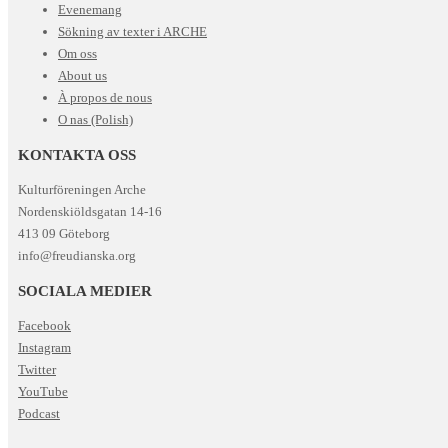
Evenemang
Sökning av texter i ARCHE
Om oss
About us
À propos de nous
O nas (Polish)
KONTAKTA OSS
Kulturföreningen Arche
Nordenskiöldsgatan 14-16
413 09 Göteborg
info@freudianska.org
SOCIALA MEDIER
Facebook
Instagram
Twitter
YouTube
Podcast