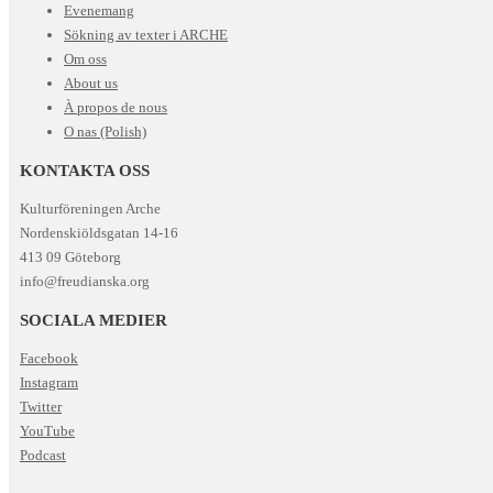
Evenemang
Sökning av texter i ARCHE
Om oss
About us
À propos de nous
O nas (Polish)
KONTAKTA OSS
Kulturföreningen Arche
Nordenskiöldsgatan 14-16
413 09 Göteborg
info@freudianska.org
SOCIALA MEDIER
Facebook
Instagram
Twitter
YouTube
Podcast