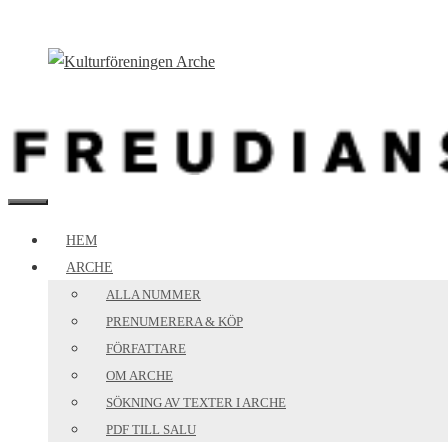
Hoppa
till
innehåll
MENY
HEM
ARCHE
ALLA NUMMER
PRENUMERERA & KÖP
FÖRFATTARE
OM ARCHE
SÖKNING AV TEXTER I ARCHE
PDF TILL SALU