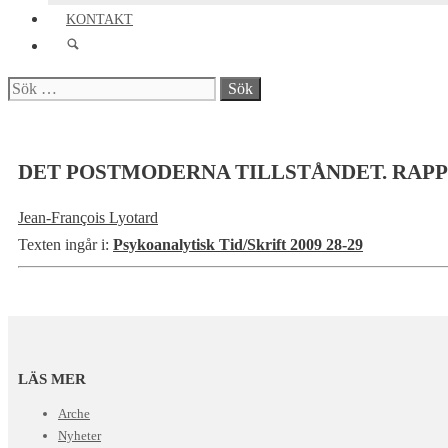
KONTAKT
Sök
efter:
DET POSTMODERNA TILLSTÅNDET. RAP
Jean-François Lyotard
Texten ingår i:
Psykoanalytisk Tid/Skrift 2009 28-29
LÄS MER
Arche
Nyheter