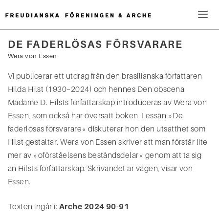
Hoppa
till
innehåll
Me
DE FADERLÖSAS FÖRSVARARE
Sök
Wera von Essen
efter:
Vi publicerar ett utdrag från den brasilianska författaren
Hilda Hilst (1930–2024) och hennes Den obscena
Madame D. Hilsts författarskap introduceras av Wera von
Essen, som också har översatt boken. I essän »De
faderlösas försvarare« diskuterar hon den utsatthet som
Hilst gestaltar. Wera von Essen skriver att man förstår lite
mer av »oförståelsens beståndsdelar« genom att ta sig
an Hilsts författarskap. Skrivandet är vägen, visar von
Essen.
Texten ingår i:
Arche 2024 90-91