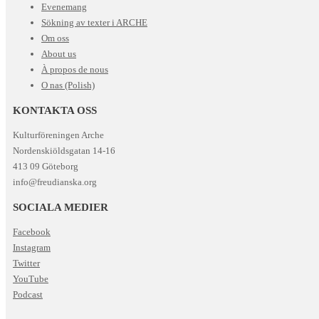
Evenemang
Sökning av texter i ARCHE
Om oss
About us
À propos de nous
O nas (Polish)
KONTAKTA OSS
Kulturföreningen Arche
Nordenskiöldsgatan 14-16
413 09 Göteborg
info@freudianska.org
SOCIALA MEDIER
Facebook
Instagram
Twitter
YouTube
Podcast