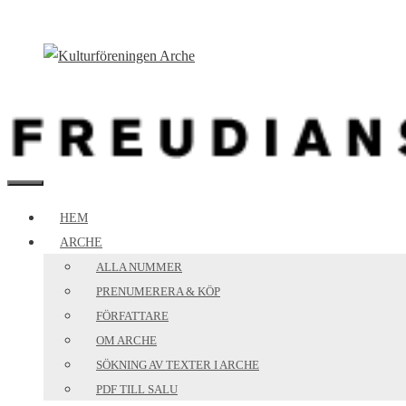
Hoppa
till
innehåll
MENY
HEM
ARCHE
ALLA NUMMER
PRENUMERERA & KÖP
FÖRFATTARE
OM ARCHE
SÖKNING AV TEXTER I ARCHE
PDF TILL SALU