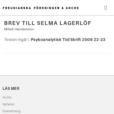
Hoppa
till
innehåll
Me
BREV TILL SELMA LAGERLÖF
Sök
Mihaïl Handamirov
efter:
Texten ingår i:
Psykoanalytisk Tid/Skrift 2008 22-23
LÄS MER
Arche
Nyheter
Evenemang