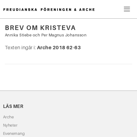
Hoppa
till
innehåll
Me
BREV OM KRISTEVA
Sök
Annika Stiebe
och
Per Magnus Johansson
efter:
Texten ingår i:
Arche 2018 62-63
LÄS MER
Arche
Nyheter
Evenemang