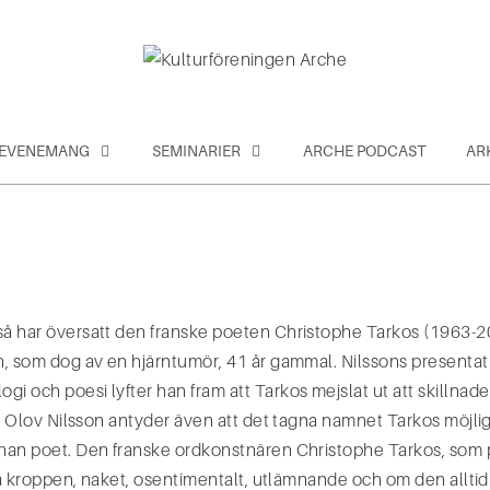
EVENEMANG
SEMINARIER
ARCHE PODCAST
AR
så har översatt den franske poeten Christophe Tarkos (1963-2
n, som dog av en hjärntumör, 41 år gammal. Nilssons presentati
i och poesi lyfter han fram att Tarkos mejslat ut att skillnad
arl Olov Nilsson antyder även att det tagna namnet Tarkos möjl
nnan poet. Den franske ordkonstnären Christophe Tarkos, som 
nära kroppen, naket, osentimentalt, utlämnande och om den allti