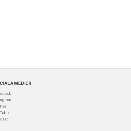
CIALA MEDIER
cebook
tagram
tter
uTube
cast