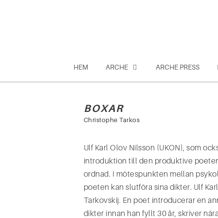
Hoppa
till
innehåll
HEM
ARCHE
ARCHE PRESS
BOXAR
Sök
Christophe Tarkos
efter:
Ulf Karl Olov Nilsson (UKON), som ock
introduktion till den produktive poete
ordnad. I mötespunkten mellan psykolog
poeten kan slutföra sina dikter. Ulf K
Tarkovskij. En poet introducerar en a
dikter innan han fyllt 30 år, skriver 