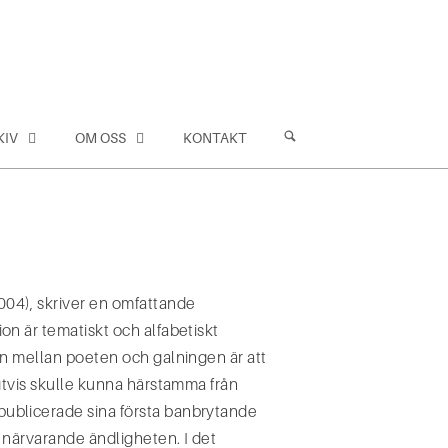
KIV
OM OSS
KONTAKT
004), skriver en omfattande
on är tematiskt och alfabetiskt
en mellan poeten och galningen är att
igtvis skulle kunna härstamma från
publicerade sina första banbrytande
d närvarande ändligheten. I det