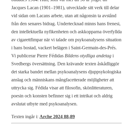
Jacques Lacan (1901–1981), utvecklade sitt verk till delar
vid sidan om Lacans arbete, utan att någonsin ta avstånd
från den senares bidrag. Undertecknad minns hans frenesi,
den intellektuella nyfikenheten och askkopparna överfyllda
av cigarettfimpar när vi talade om psykoanalysens situation
i hans bostad, vackert belägen i Saint-Germain-des-Prés.
Vi publicerar Pierre Fédidas
Bildens otydliga andetag
i
Svedbergs översättning. Den krävande texten åskådliggör
det starka bandet mellan psykoanalysens djuppsykologiska
anslag och människans mångfacetterade möjligheter att
uttrycka sig. Fédida visar att filosofin, skönlitteraturen,
poesin och konsten befinner sig i ett intrikat och aldrig
avslutat utbyte med psykoanalysen.
Texten ingår i:
Arche 2024 88-89