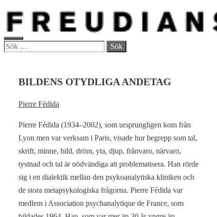
Hoppa
till
innehåll
MENY
Sök
efter:
BILDENS OTYDLIGA ANDETAG
Pierre Fédida
Pierre Fédida (1934–2002), som ursprungligen kom från
Lyon men var verksam i Paris, visade hur begrepp som tal,
skrift, minne, bild, dröm, yta, djup, frånvaro, närvaro,
tystnad och tal är nödvändiga att problematisera. Han rörde
sig i en dialektik mellan den psykoanalytiska kliniken och
de stora metapsykologiska frågorna. Pierre Fédida var
medlem i Association psychanalytique de France, som
bildades 1964. Han, som var mer än 30 år yngre än