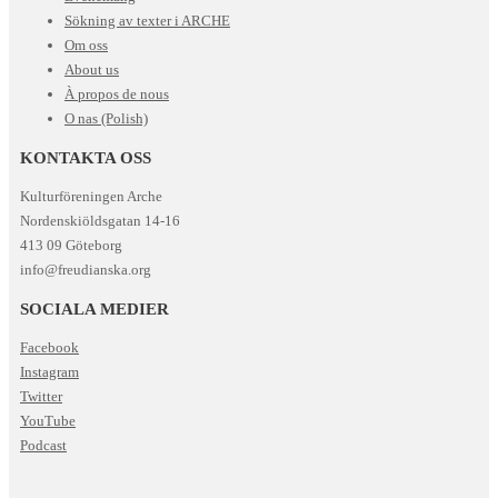
Sökning av texter i ARCHE
Om oss
About us
À propos de nous
O nas (Polish)
KONTAKTA OSS
Kulturföreningen Arche
Nordenskiöldsgatan 14-16
413 09 Göteborg
info@freudianska.org
SOCIALA MEDIER
Facebook
Instagram
Twitter
YouTube
Podcast