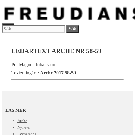
Hoppa
till
innehåll
MENY
Sök
efter:
LEDARTEXT ARCHE NR 58-59
Per Magnus Johansson
Texten ingår i:
Arche 2017 58-59
LÄS MER
Arche
Nyheter
Evenemang