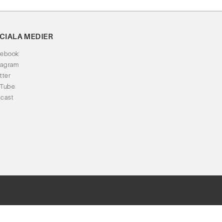
CIALA MEDIER
cebook
tagram
tter
uTube
cast