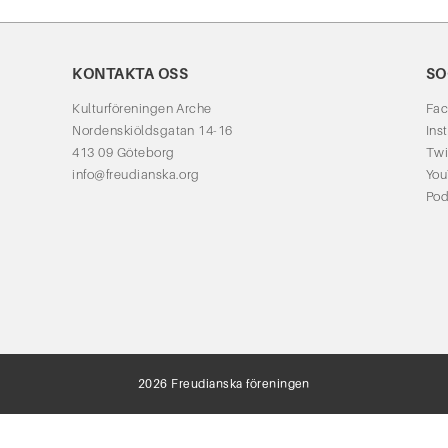
KONTAKTA OSS
SO
Kulturföreningen Arche
Fa
Nordenskiöldsgatan 14-16
Ins
413 09 Göteborg
Twi
info@freudianska.org
Yo
Pod
2026 Freudianska föreningen