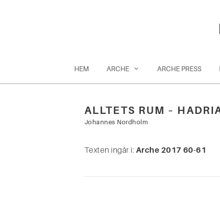
Hoppa
till
innehåll
HEM
ARCHE
ARCHE PRESS
ALLTETS RUM – HADRI
Sök
Johannes Nordholm
efter:
Texten ingår i:
Arche 2017 60-61