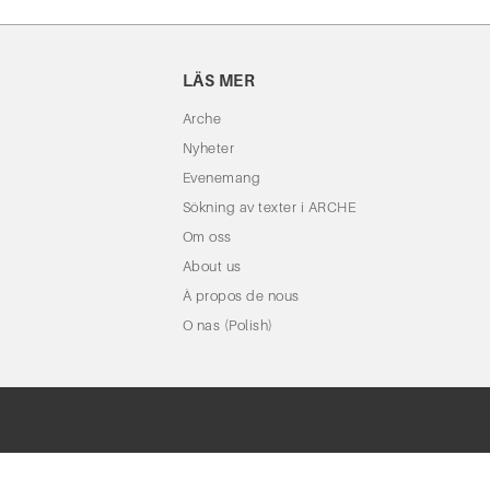
LÄS MER
Arche
Nyheter
Evenemang
Sökning av texter i ARCHE
Om oss
About us
À propos de nous
O nas (Polish)