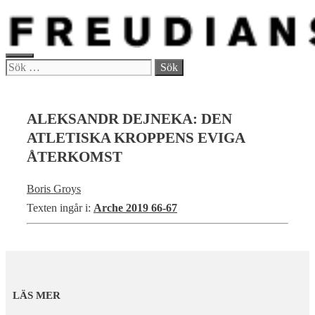
Hoppa
till
innehåll
MENY
Sök
efter:
ALEKSANDR DEJNEKA: DEN
ATLETISKA KROPPENS EVIGA
ÅTERKOMST
Boris Groys
Texten ingår i:
Arche 2019 66-67
LÄS MER