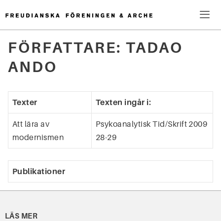
Hoppa
till
innehåll
Me
FÖRFATTARE:
TADAO
Sök
ANDO
efter:
Texter
Texten ingår i:
Att lära av
Psykoanalytisk Tid/Skrift 2009
modernismen
28-29
Publikationer
LÄS MER