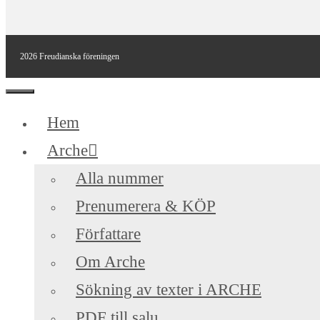
2026 Freudianska föreningen
Stäng
Hem
Arche
Alla nummer
Prenumerera & KÖP
Författare
Om Arche
Sökning av texter i ARCHE
PDF till salu