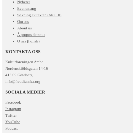
Nyheter
Evenemang
Sökning av texter i ARCHE
Om oss
About us
À propos de nous
O nas (Polish)
KONTAKTA OSS
Kulturföreningen Arche
Nordenskiöldsgatan 14-16
413 09 Göteborg
info@freudianska.org
SOCIALA MEDIER
Facebook
Instagram
Twitter
YouTube
Podcast