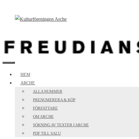
Hoppa
till
innehåll
MENY
HEM
ARCHE
ALLA NUMMER
PRENUMERERA & KÖP
FÖRFATTARE
OM ARCHE
SÖKNING AV TEXTER I ARCHE
PDF TILL SALU