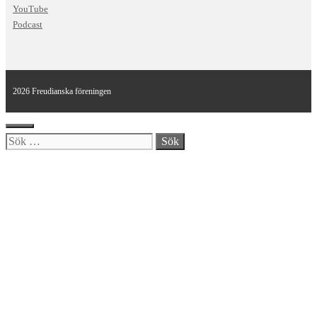
YouTube
Podcast
2026 Freudianska föreningen
Stäng
Sök
efter: