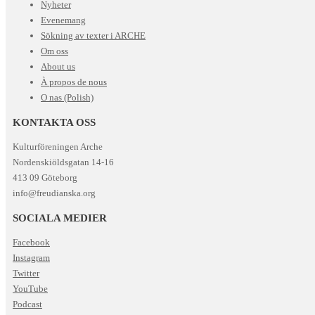
Nyheter
Evenemang
Sökning av texter i ARCHE
Om oss
About us
À propos de nous
O nas (Polish)
KONTAKTA OSS
Kulturföreningen Arche
Nordenskiöldsgatan 14-16
413 09 Göteborg
info@freudianska.org
SOCIALA MEDIER
Facebook
Instagram
Twitter
YouTube
Podcast