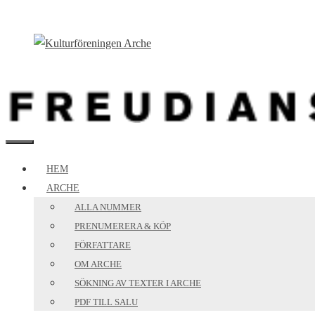
Hoppa
till
innehåll
MENY
HEM
ARCHE
ALLA NUMMER
PRENUMERERA & KÖP
FÖRFATTARE
OM ARCHE
SÖKNING AV TEXTER I ARCHE
PDF TILL SALU