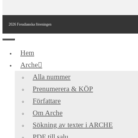
2026 Freudianska föreningen
Stäng
Hem
Arche
Alla nummer
Prenumerera & KÖP
Författare
Om Arche
Sökning av texter i ARCHE
PDF till salu