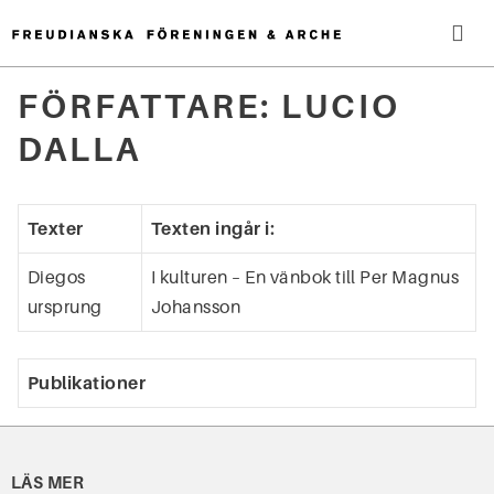
Hoppa
till
innehåll
Me
FÖRFATTARE:
LUCIO
Sök
DALLA
efter:
Texter
Texten ingår i:
Diegos
I kulturen – En vänbok till Per Magnus
ursprung
Johansson
Publikationer
LÄS MER