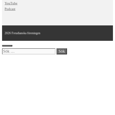
YouTube
Podcast
2026 Freudianska föreningen
Stäng
Sök
efter: