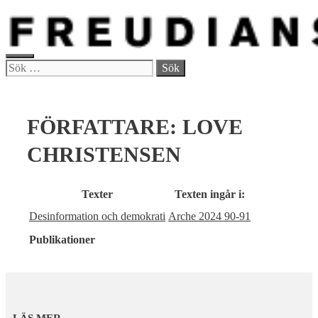
Hoppa
till
innehåll
MENY
Sök
efter:
FÖRFATTARE:
LOVE
CHRISTENSEN
Texter
Texten ingår i:
Desinformation och demokrati
Arche 2024 90-91
Publikationer
LÄS MER