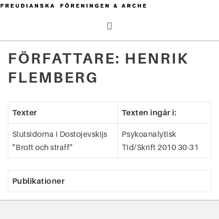
Hoppa
till
Meny
innehåll
FÖRFATTARE:
HENRIK
Sök
FLEMBERG
efter:
Texter
Texten ingår i:
Slutsidorna i Dostojevskijs
Psykoanalytisk
”Brott och straff”
Tid/Skrift 2010 30-31
Publikationer