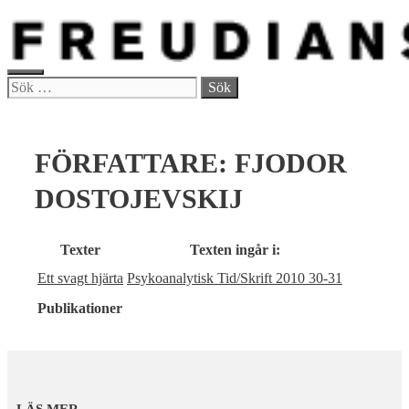
Hoppa
till
innehåll
MENY
Sök
efter:
FÖRFATTARE:
FJODOR
DOSTOJEVSKIJ
Texter
Texten ingår i:
Ett svagt hjärta
Psykoanalytisk Tid/Skrift 2010 30-31
Publikationer
LÄS MER