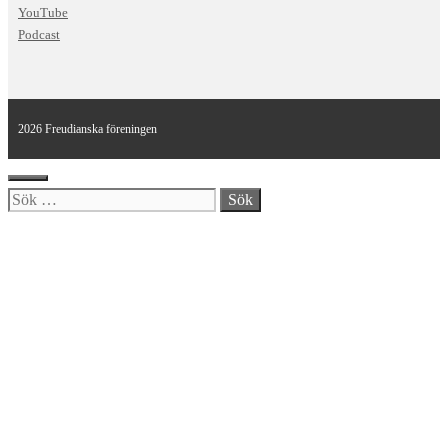
YouTube
Podcast
2026 Freudianska föreningen
Stäng
Sök
efter: