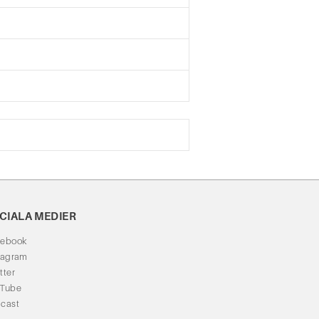
CIALA MEDIER
cebook
tagram
tter
uTube
cast