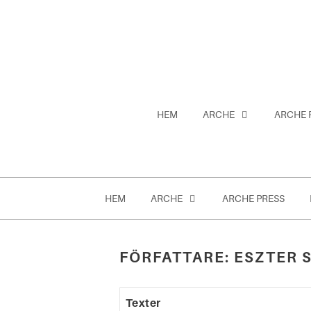
Hoppa
till
innehåll
HEM
ARCHE
ARCHE 
HEM
ARCHE
ARCHE PRESS
FÖRFATTARE:
ESZTER 
Sök
efter:
Texter