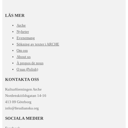
LÄS MER
Arche
Nyheter
Evenemang
Sökning av texter i ARCHE
Om oss
About us
À propos de nous
O nas (Polish)
KONTAKTA OSS
Kulturföreningen Arche
Nordenskiöldsgatan 14-16
413 09 Göteborg
info@freudianska.org
SOCIALA MEDIER