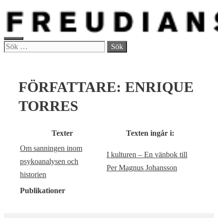
Hoppa
till
innehåll
MENY
Sök
efter:
FÖRFATTARE:
ENRIQUE
TORRES
Texter
Texten ingår i:
Om sanningen inom
I kulturen – En vänbok till
psykoanalysen och
Per Magnus Johansson
historien
Publikationer