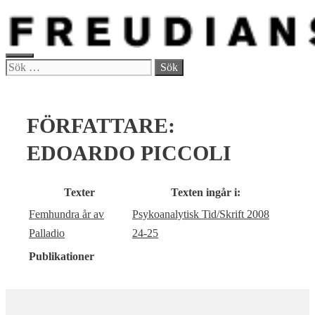
Hoppa
till
innehåll
MENY
Sök
efter:
FÖRFATTARE:
EDOARDO PICCOLI
Texter
Texten ingår i:
Femhundra år av
Psykoanalytisk Tid/Skrift 2008
Palladio
24-25
Publikationer