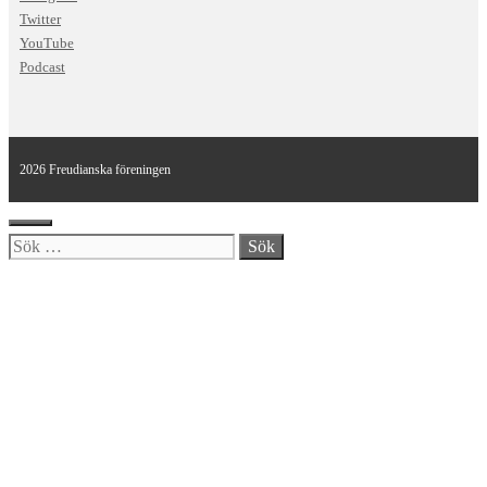
Twitter
YouTube
Podcast
2026 Freudianska föreningen
Stäng
Sök
efter: