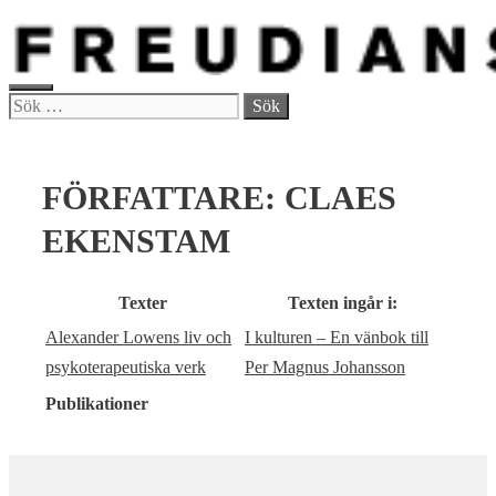
Hoppa
till
innehåll
MENY
Sök
efter:
FÖRFATTARE:
CLAES
EKENSTAM
Texter
Texten ingår i:
Alexander Lowens liv och
I kulturen – En vänbok till
psykoterapeutiska verk
Per Magnus Johansson
Publikationer