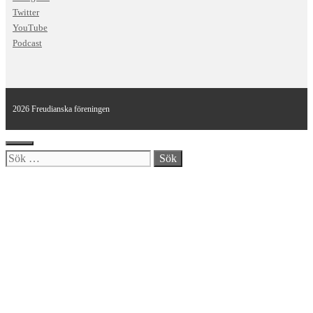
Twitter
YouTube
Podcast
2026 Freudianska föreningen
Stäng
Sök
efter: