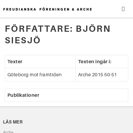
Hoppa
till
innehåll
Me
FÖRFATTARE:
BJÖRN
Sök
SIESJÖ
efter:
Texter
Texten ingår i:
Göteborg mot framtiden
Arche 2015 50-51
Publikationer
LÄS MER
Arche