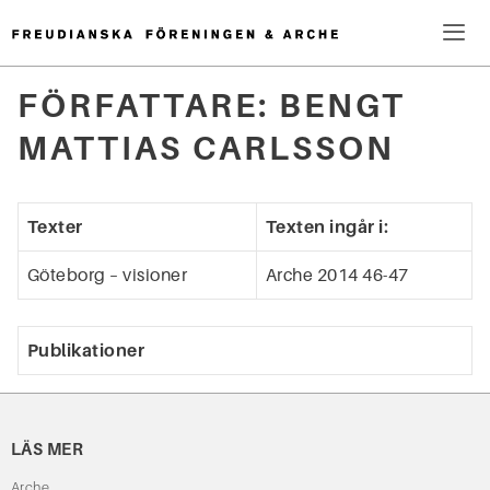
Hoppa
till
innehåll
Me
FÖRFATTARE:
BENGT
Sök
MATTIAS CARLSSON
efter:
Texter
Texten ingår i:
Göteborg – visioner
Arche 2014 46-47
Publikationer
LÄS MER
Arche