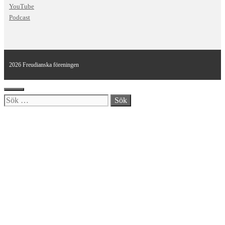
YouTube
Podcast
2026 Freudianska föreningen
Stäng
Sök
efter: