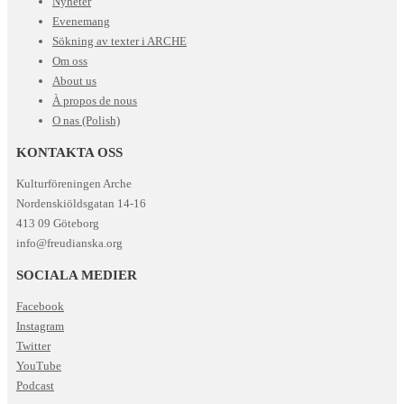
Nyheter
Evenemang
Sökning av texter i ARCHE
Om oss
About us
À propos de nous
O nas (Polish)
KONTAKTA OSS
Kulturföreningen Arche
Nordenskiöldsgatan 14-16
413 09 Göteborg
info@freudianska.org
SOCIALA MEDIER
Facebook
Instagram
Twitter
YouTube
Podcast