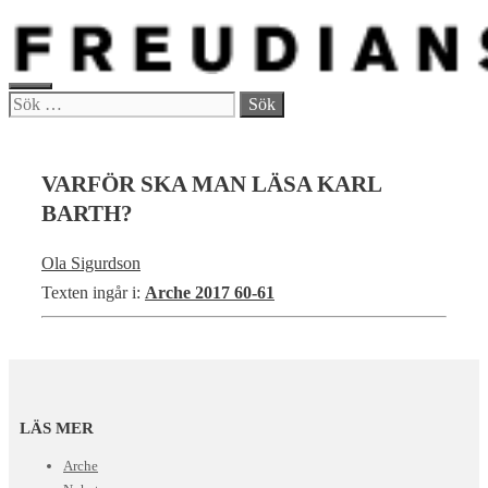
Hoppa
till
innehåll
MENY
Sök
efter:
VARFÖR SKA MAN LÄSA KARL
BARTH?
Ola Sigurdson
Texten ingår i:
Arche 2017 60-61
LÄS MER
Arche