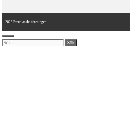
2026 Freudianska föreningen
Stäng
Sök
efter: