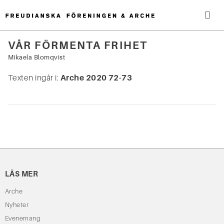
Hoppa
till
innehåll
Me
VÅR FÖRMENTA FRIHET
Sök
Mikaela Blomqvist
efter:
Texten ingår i:
Arche 2020 72-73
LÄS MER
Arche
Nyheter
Evenemang