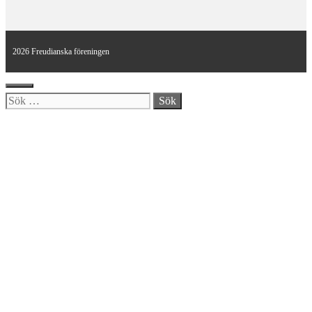
2026 Freudianska föreningen
Stäng
Sök
efter: