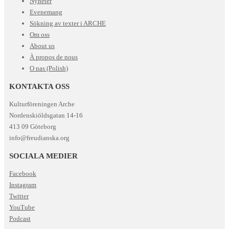
Nyheter
Evenemang
Sökning av texter i ARCHE
Om oss
About us
À propos de nous
O nas (Polish)
KONTAKTA OSS
Kulturföreningen Arche
Nordenskiöldsgatan 14-16
413 09 Göteborg
info@freudianska.org
SOCIALA MEDIER
Facebook
Instagram
Twitter
YouTube
Podcast