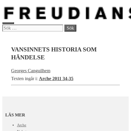
Hoppa
till
innehåll
MENY
Sök
efter:
VANSINNETS HISTORIA SOM
HÄNDELSE
Georges Canguilhem
Texten ingår i:
Arche 2011 34-35
LÄS MER
Arche