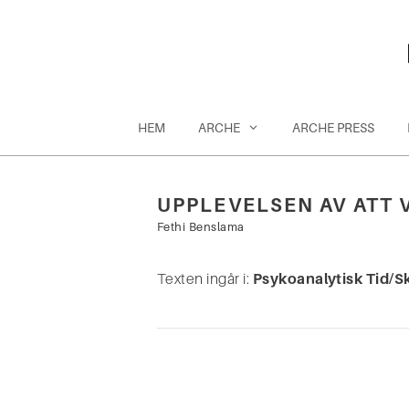
Hoppa
till
innehåll
HEM
ARCHE
ARCHE PRESS
UPPLEVELSEN AV ATT 
Sök
Fethi Benslama
efter:
Texten ingår i:
Psykoanalytisk Tid/Sk