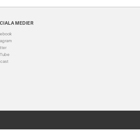
CIALA MEDIER
cebook
tagram
tter
uTube
cast