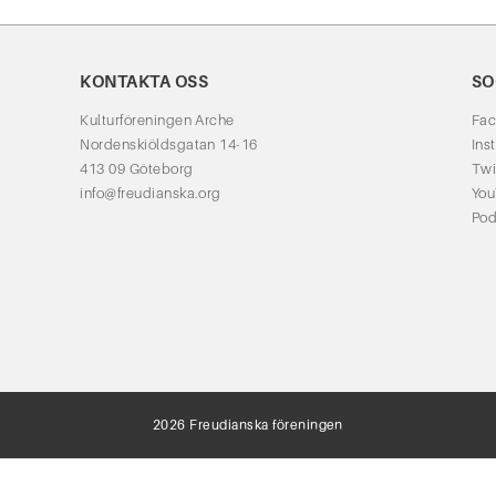
KONTAKTA OSS
SO
Kulturföreningen Arche
Fa
Nordenskiöldsgatan 14-16
Ins
413 09 Göteborg
Twi
info@freudianska.org
Yo
Pod
2026 Freudianska föreningen