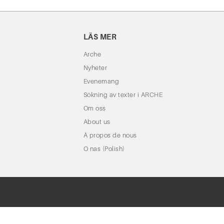
LÄS MER
Arche
Nyheter
Evenemang
Sökning av texter i ARCHE
Om oss
About us
À propos de nous
O nas (Polish)