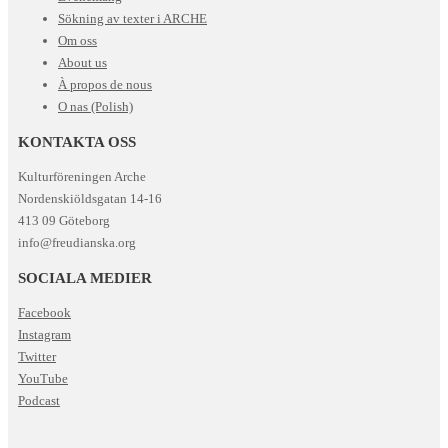
Sökning av texter i ARCHE
Om oss
About us
À propos de nous
O nas (Polish)
KONTAKTA OSS
Kulturföreningen Arche
Nordenskiöldsgatan 14-16
413 09 Göteborg
info@freudianska.org
SOCIALA MEDIER
Facebook
Instagram
Twitter
YouTube
Podcast