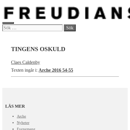
Hoppa
till
innehåll
MENY
Sök
efter:
TINGENS OSKULD
Claes Caldenby
Texten ingår i:
Arche 2016 54-55
LÄS MER
Arche
Nyheter
Evenemang