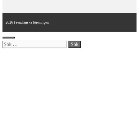
2026 Freudianska föreningen
Stäng
Sök
efter: