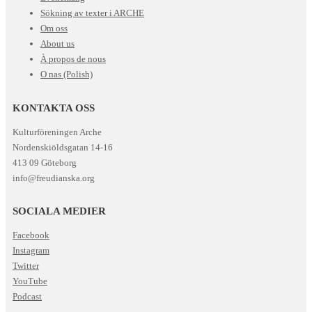
Sökning av texter i ARCHE
Om oss
About us
À propos de nous
O nas (Polish)
KONTAKTA OSS
Kulturföreningen Arche
Nordenskiöldsgatan 14-16
413 09 Göteborg
info@freudianska.org
SOCIALA MEDIER
Facebook
Instagram
Twitter
YouTube
Podcast