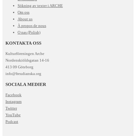
Sökning av texter i ARCHE
Om oss
About us
À propos de nous
O nas (Polish)
KONTAKTA OSS
Kulturföreningen Arche
Nordenskiöldsgatan 14-16
413 09 Göteborg
info@freudianska.org
SOCIALA MEDIER
Facebook
Instagram
Twitter
YouTube
Podcast