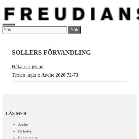
Hoppa
till
innehåll
MENY
Sök
efter:
SOLLERS FÖRVANDLING
Håkan Liljeland
Texten ingår i:
Arche 2020 72-73
LÄS MER
Arche
Nyheter
Evenemang