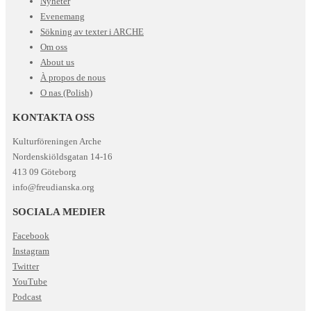
Nyheter
Evenemang
Sökning av texter i ARCHE
Om oss
About us
À propos de nous
O nas (Polish)
KONTAKTA OSS
Kulturföreningen Arche
Nordenskiöldsgatan 14-16
413 09 Göteborg
info@freudianska.org
SOCIALA MEDIER
Facebook
Instagram
Twitter
YouTube
Podcast