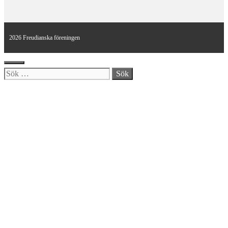
2026 Freudianska föreningen
Stäng
Sök
efter: