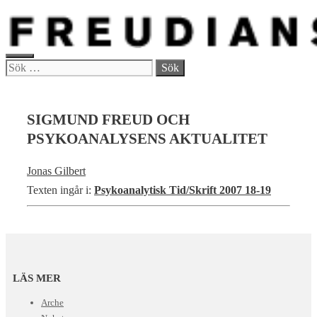
Hoppa
till
innehåll
MENY
Sök
efter:
SIGMUND FREUD OCH
PSYKOANALYSENS AKTUALITET
Jonas Gilbert
Texten ingår i:
Psykoanalytisk Tid/Skrift 2007 18-19
LÄS MER
Arche