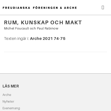
Hoppa
till
innehåll
Me
RUM, KUNSKAP OCH MAKT
Sök
Michel Foucault
och
Paul Rabinow
efter:
Texten ingår i:
Arche 2021 74-75
LÄS MER
Arche
Nyheter
Evenemang