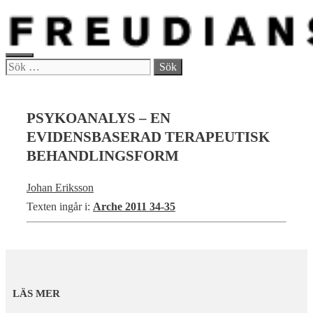
Hoppa
till
innehåll
MENY
Sök
efter:
PSYKOANALYS – EN
EVIDENSBASERAD TERAPEUTISK
BEHANDLINGSFORM
Johan Eriksson
Texten ingår i:
Arche 2011 34-35
LÄS MER