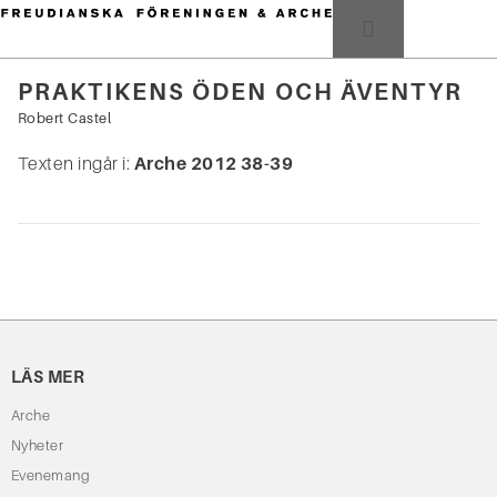
Hoppa
till
MENY
innehåll
PRAKTIKENS ÖDEN OCH ÄVENTYR
Sök
Robert Castel
efter:
Texten ingår i:
Arche 2012 38-39
LÄS MER
Arche
Nyheter
Evenemang