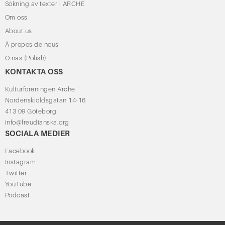
Sökning av texter i ARCHE
Om oss
About us
À propos de nous
O nas (Polish)
KONTAKTA OSS
Kulturföreningen Arche
Nordenskiöldsgatan 14-16
413 09 Göteborg
info@freudianska.org
SOCIALA MEDIER
Facebook
Instagram
Twitter
YouTube
Podcast