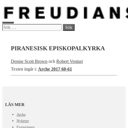
Hoppa
till
innehåll
MENY
Sök
efter:
PIRANESISK EPISKOPALKYRKA
Denise Scott Brown
och
Robert Venturi
Texten ingår i:
Arche 2017 60-61
LÄS MER
Arche
Nyheter
Evenemang