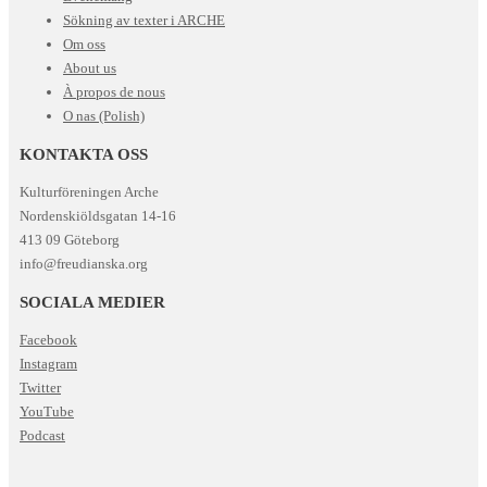
Sökning av texter i ARCHE
Om oss
About us
À propos de nous
O nas (Polish)
KONTAKTA OSS
Kulturföreningen Arche
Nordenskiöldsgatan 14-16
413 09 Göteborg
info@freudianska.org
SOCIALA MEDIER
Facebook
Instagram
Twitter
YouTube
Podcast