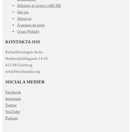
Sökning av texter i ARCHE
Om oss
About us
À propos de nous
O nas (Polish)
KONTAKTA OSS
Kulturföreningen Arche
Nordenskiöldsgatan 14-16
413 09 Göteborg
info@freudianska.org
SOCIALA MEDIER
Facebook
Instagram
Twitter
YouTube
Podcast