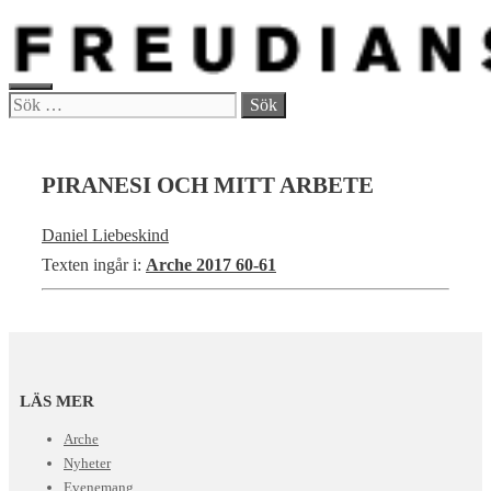
Hoppa
till
innehåll
MENY
Sök
efter:
PIRANESI OCH MITT ARBETE
Daniel Liebeskind
Texten ingår i:
Arche 2017 60-61
LÄS MER
Arche
Nyheter
Evenemang