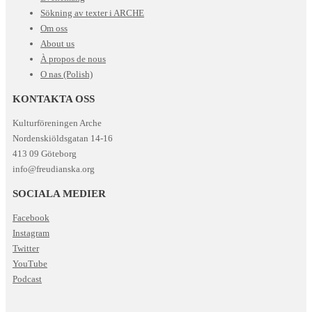
Sökning av texter i ARCHE
Om oss
About us
À propos de nous
O nas (Polish)
KONTAKTA OSS
Kulturföreningen Arche
Nordenskiöldsgatan 14-16
413 09 Göteborg
info@freudianska.org
SOCIALA MEDIER
Facebook
Instagram
Twitter
YouTube
Podcast