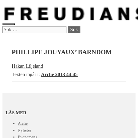
Hoppa
till
innehåll
MENY
Sök
efter:
PHILLIPE JOUYAUX’ BARNDOM
Håkan Liljeland
Texten ingår i:
Arche 2013 44-45
LÄS MER
Arche
Nyheter
Evenemang