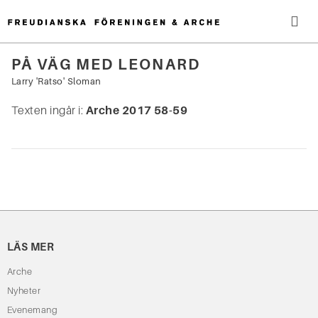
Hoppa
till
innehåll
Me
PÅ VÄG MED LEONARD
Sök
Larry 'Ratso' Sloman
efter:
Texten ingår i:
Arche 2017 58-59
LÄS MER
Arche
Nyheter
Evenemang