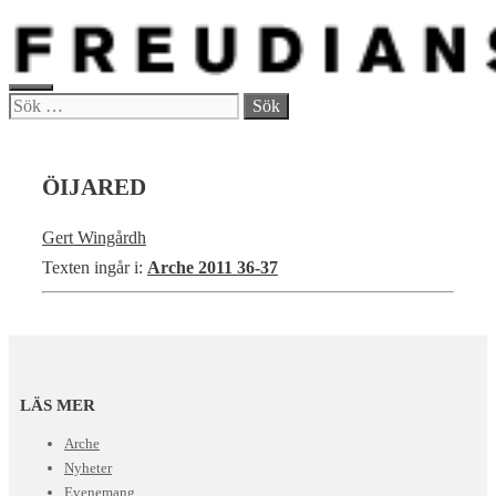
Hoppa
till
innehåll
MENY
Sök
efter:
ÖIJARED
Gert Wingårdh
Texten ingår i:
Arche 2011 36-37
LÄS MER
Arche
Nyheter
Evenemang