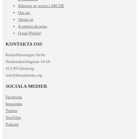
Sökning av texter i ARCHE
Om oss
About us
À propos de nous
O nas (Polish)
KONTAKTA OSS
Kulturföreningen Arche
Nordenskiöldsgatan 14-16
413 09 Göteborg
info@freudianska.org
SOCIALA MEDIER
Facebook
Instagram
Twitter
YouTube
Podcast