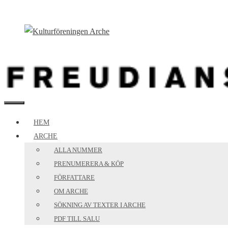
Hoppa
till
innehåll
MENY
HEM
ARCHE
ALLA NUMMER
PRENUMERERA & KÖP
FÖRFATTARE
OM ARCHE
SÖKNING AV TEXTER I ARCHE
PDF TILL SALU