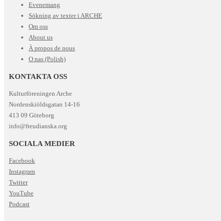
Evenemang
Sökning av texter i ARCHE
Om oss
About us
À propos de nous
O nas (Polish)
KONTAKTA OSS
Kulturföreningen Arche
Nordenskiöldsgatan 14-16
413 09 Göteborg
info@freudianska.org
SOCIALA MEDIER
Facebook
Instagram
Twitter
YouTube
Podcast