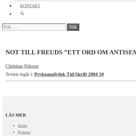
KONTAKT
Sök
efter:
NOT TILL FREUDS ”ETT ORD OM ANTISE
Christian Nilsson
Texten ingår i:
Psykoanalytisk Tid/Skrift 2004 10
LÄS MER
Arche
Nyheter