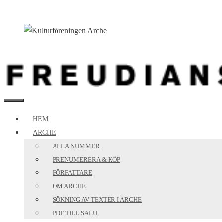
Hoppa
till
innehåll
MENY
HEM
ARCHE
ALLA NUMMER
PRENUMERERA & KÖP
FÖRFATTARE
OM ARCHE
SÖKNING AV TEXTER I ARCHE
PDF TILL SALU