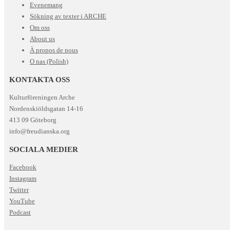
Evenemang
Sökning av texter i ARCHE
Om oss
About us
À propos de nous
O nas (Polish)
KONTAKTA OSS
Kulturföreningen Arche
Nordenskiöldsgatan 14-16
413 09 Göteborg
info@freudianska.org
SOCIALA MEDIER
Facebook
Instagram
Twitter
YouTube
Podcast