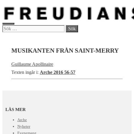
Hoppa
till
innehåll
MENY
Sök
efter:
MUSIKANTEN FRÅN SAINT-MERRY
Guillaume Apollinaire
Texten ingår i:
Arche 2016 56-57
LÄS MER
Arche
Nyheter
Evenemang