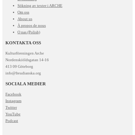
Sökning av texter i ARCHE
Om oss
About us
À propos de nous
O nas (Polish)
KONTAKTA OSS
Kulturföreningen Arche
Nordenskiöldsgatan 14-16
413 09 Göteborg
info@freudianska.org
SOCIALA MEDIER
Facebook
Instagram
Twitter
YouTube
Podcast